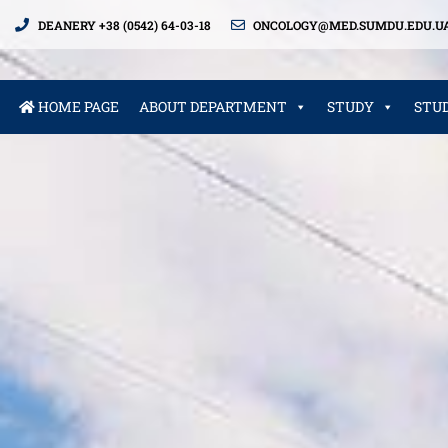
DEANERY +38 (0542) 64-03-18
ONCOLOGY@MED.SUMDU.EDU.U
HOME PAGE
ABOUT DEPARTMENT
STUDY
STU