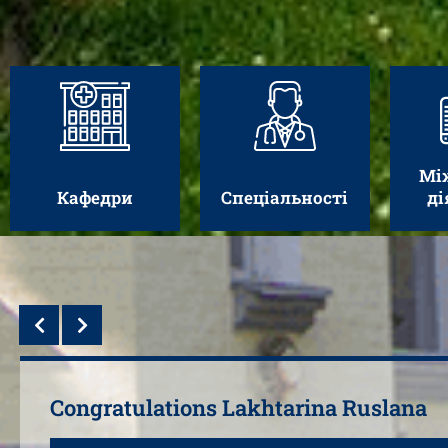
М
Кафедри
Спеціальності
Переглянути
Переглянути
П
Мі
Кафедри
Спеціальності
ді
Кафедр
р
Congratulations Lakhtarina Ruslana
Кафедра започатко